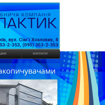
иїв, вул. Сім
’
ї Хохлових, 8
353-2-353, (095) 353-2-353
ЦІНИ
КОНТАКТИ
накопичувачами