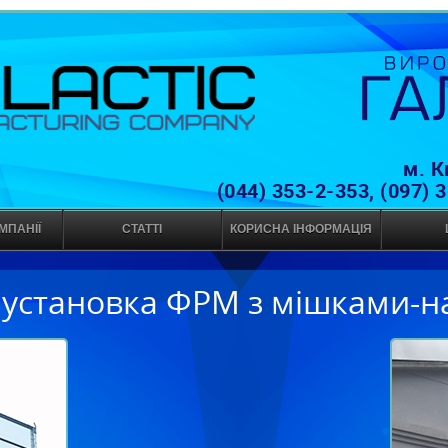
м. К
(044) 353-2-353, (097) 
МПАНІЇ
СТАТТІ
КОРИСНА ІНФОРМАЦІЯ
 установка ФРМ з мішками-