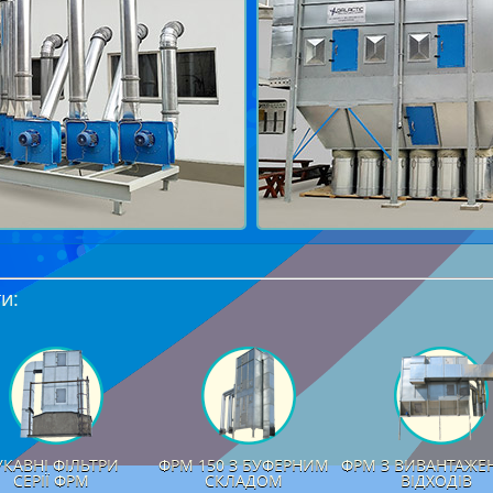
и:
УКАВНІ ФІЛЬТРИ
ФРМ 150 З БУФЕРНИМ
ФРМ З ВИВАНТАЖЕ
СЕРІЇ ФРМ
СКЛАДОМ
ВІДХОДІВ