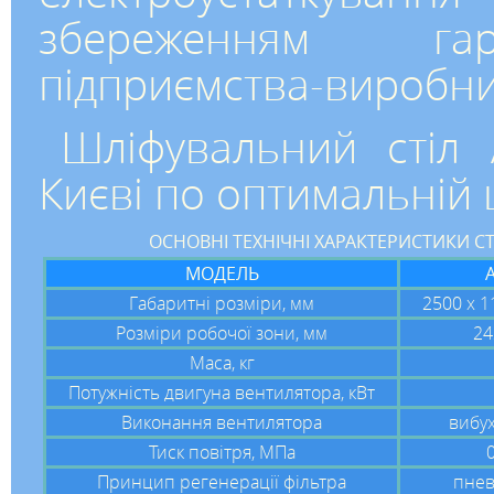
збереженням гар
підприємства-виробни
Шліфувальний стіл
Києві по оптимальній ц
ОСНОВНІ ТЕХНІЧНІ ХАРАКТЕРИСТИКИ С
МОДЕЛЬ
А
Габаритні розміри, мм
2500 х 1
Розміри робочої зони, мм
24
Маса, кг
Потужність двигуна вентилятора, кВт
Виконання вентилятора
вибу
Тиск повітря, МПа
0
Принцип регенерації фільтра
пнев