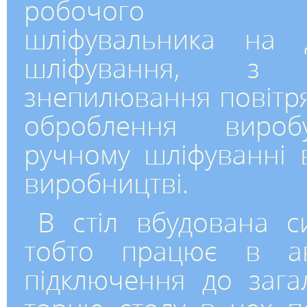
робочого м
шліфувальника на д
шліфування, з
знепилювання повітря
оброблення виро
ручному шліфуванні 
виробництві.
В стіл вбудована си
тобто працює в ав
підключення до загал