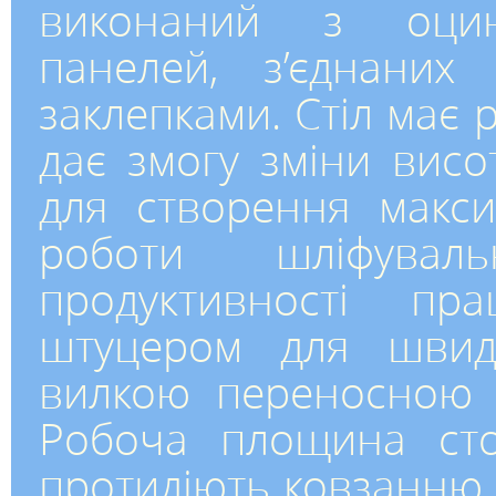
виконаний з оцин
панелей, з’єднани
заклепками. Стіл має 
дає змогу зміни висо
для створення макс
роботи шліфувал
продуктивності пра
штуцером для швидк
вилкою переносною 3
Робоча площина стол
протидіють ковзанню