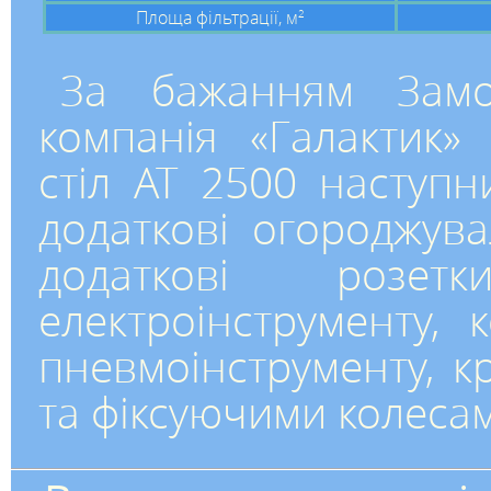
Площа фільтрації, м
2
За бажанням Замо
компанія «Галактик»
стіл АТ 2500 наступ
додаткові огороджува
додаткові розе
електроінструменту,
пневмоінструменту, 
та фіксуючими колеса