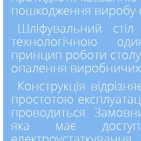
пошкодження виробу о
Шліфувальний сті
технологічною оди
принцип роботи столу
опалення виробничих
Конструкція відрізня
простотою експлуатац
проводиться Замовни
яка має доступ
електроустаткування