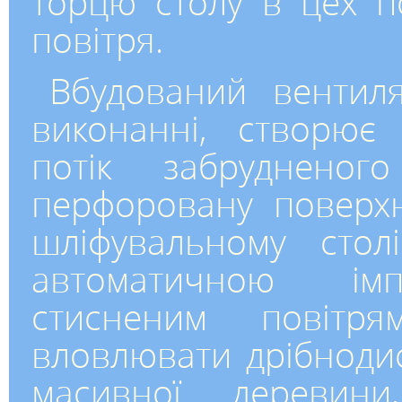
торцю столу в цех п
повітря.
Вбудований вентиля
виконанні, створює
потік забрудненог
перфоровану поверхн
шліфувальному стол
автоматичною імп
стисненим повітря
вловлювати дрібноди
масивної деревин